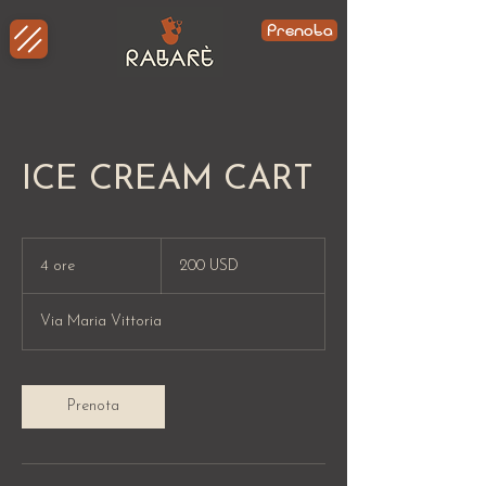
Prenota
ICE CREAM CART
200
dollari
4 ore
4
200 USD
statunitensi
o
r
Via Maria Vittoria
e
Prenota