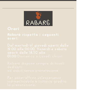
Orari
Rabarè
rispetta i seguenti
orari:
Dal martedì al giovedì aperti dalle
19.00 alle 00.00. Venerdì e sabato
aperti dalle 18.30 alle
01.00
Domenica e Lunedì chiusi.
Rabarè dispone sempre di tavoli
dedicati
ad ospiti senza prenotazione.
Per poter offrire un'esperienza
indimenticabile è tuttavia gradita
la prenotazione.
Indirizzo
Via Maria Vittoria 58/H
10123, Torino
Dietro Piazza Vittorio Veneto