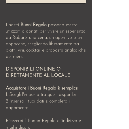
I nostri
Buoni Regalo
possono essere
utilizzati o donati per vivere un’esperienza
da Rabarè: una cena, un aperitivo o un
dopocena, scegliendo liberamente tra
piatti, vini, cocktail e proposte analcoliche
del menu.
DISPONIBILI ONLINE O
DIRETTAMENTE AL LOCALE
Acquistare i Buoni Regalo è semplice
:
1.
Scegli l'importo tra quelli disponibili
2 Inserisci i tuoi dati e completa il
pagamento.
Riceverai il Buono Regalo all'indirizzo e-
mail indicato.