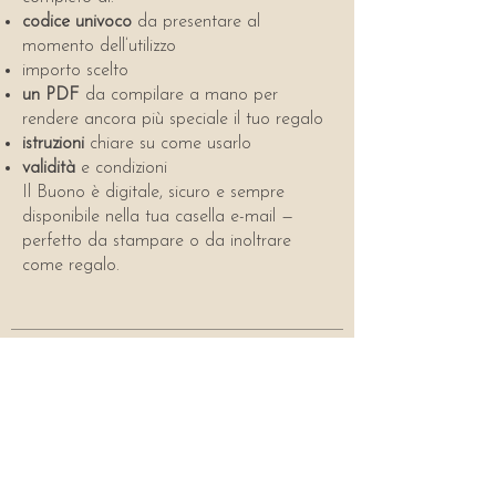
codice univoco
da presentare al
momento dell’utilizzo
importo scelto
un PDF
da compilare a mano per
rendere ancora più speciale il tuo regalo
istruzioni
chiare su come usarlo
validità
e condizioni
Il Buono è digitale, sicuro e sempre
disponibile nella tua casella e-mail —
perfetto da stampare o da inoltrare
come regalo.
Orari
Rabarè
rispetta i seguenti
orari: