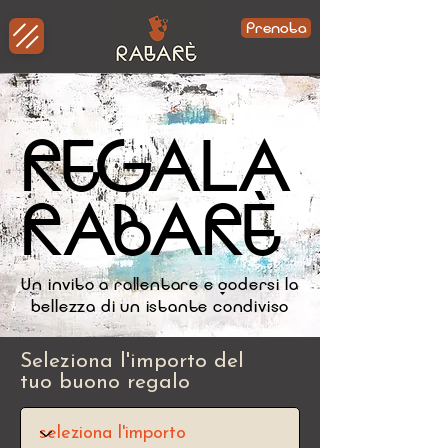
Prenota
REGALA
REGALA
RABARÈ
RABARÈ
Un invito a rallentare e godersi la
bellezza di un istante condiviso
Seleziona l'importo del
tuo buono regalo