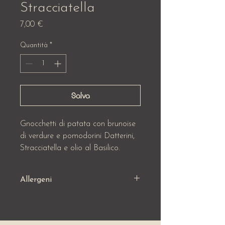
Stracciatella
Prezzo
7,00 €
Quantità
*
Salva
Gnocchetti di patata con brunoise
di verdure e pomodorini Datterini,
Stracciatella e olio al Basilico.
Allergeni
Glutine (1), Soia (6), Latticini (7),
Sedano (9)