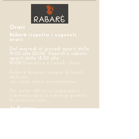
Orari
Rabarè
rispetta i seguenti
orari:
Dal martedì al giovedì aperti dalle
19.00 alle 00.00. Venerdì e sabato
aperti dalle 18.30 alle
01.00
Domenica e Lunedì chiusi.
Rabarè dispone sempre di tavoli
dedicati
ad ospiti senza prenotazione.
Per poter offrire un'esperienza
indimenticabile è tuttavia gradita
la prenotazione.
Indirizzo
Via Maria Vittoria 58/H
10123, Torino
Dietro Piazza Vittorio Veneto
Contatti