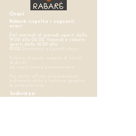
Orari
Rabarè
rispetta i seguenti
orari:
Dal martedì al giovedì aperti dalle
19.00 alle 00.00. Venerdì e sabato
aperti dalle 18.30 alle
01.00
Domenica e Lunedì chiusi.
Rabarè dispone sempre di tavoli
dedicati
ad ospiti senza prenotazione.
Per poter offrire un'esperienza
indimenticabile è tuttavia gradita
la prenotazione.
Indirizzo
Via Maria Vittoria 58/H
10123, Torino
Dietro Piazza Vittorio Veneto
Contatti
e-mail
info@rabare.it