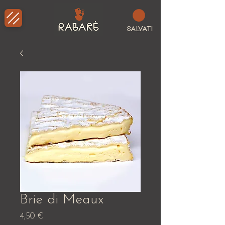
SALVATI
Brie di Meaux
Prezzo
4,50 €